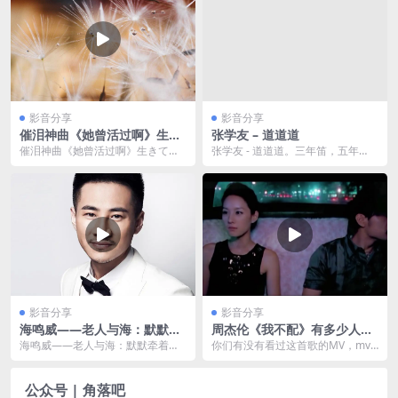
影音分享
影音分享
催泪神曲《她曾活过啊》生き
张学友 – 道道道
ていたんだよな
催泪神曲《她曾活过啊》生きてい
张学友 - 道道道。三年笛，五年
たんだよな这是一首歌颂死亡的
萧，一把二胡拉断腰； 千年琵琶万
歌，无论一个人选择如何...
年筝，一支唢呐吹...
影音分享
影音分享
海鸣威——老人与海：默默牵
周杰伦《我不配》有多少人看
着线
懂了这个MV的故事
海鸣威——老人与海：默默牵着
你们有没有看过这首歌的MV，mv
线。歌曲：老人与海 演唱：海鸣威/
是亮点哦，演得很真实。曾恺玹好
吴琼 词：朱其民 ...
像出演了里面的女主...
公众号 | 角落吧