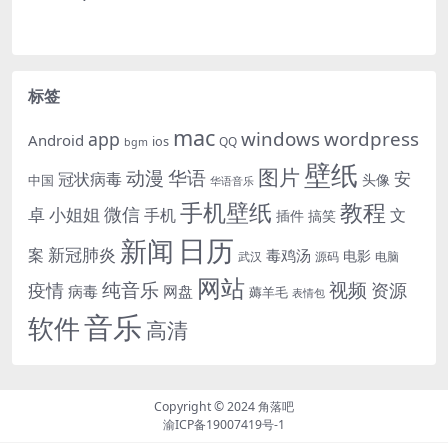
标签
mac
windows
wordpress
app
Android
ios
QQ
bgm
壁纸
图片
动漫
华语
安
冠状病毒
头像
中国
华语音乐
手机壁纸
教程
微信
小姐姐
卓
手机
文
插件
搞笑
日历
新闻
新冠肺炎
案
毒鸡汤
电影
武汉
电脑
源码
网站
纯音乐
视频
资源
疫情
病毒
网盘
薅羊毛
表情包
音乐
软件
高清
Copyright © 2024
角落吧
渝ICP备19007419号-1