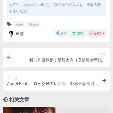
体平台。如若本站内容侵犯了原著者的合法权益，可联系我
们进行处理。
bgm
纯音乐
略懂
分享
收藏
点赞(
0
)
上一篇
我们的目标是：星辰大海（高清星空壁纸）
下一篇
Angel Beats – ロック风アレンジ：37秒开始高能
紧扣心弦
相关文章