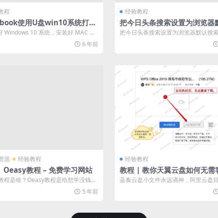
教程
经验教程
 book使用U盘win10系统打开
把今日头条搜索设置为浏览器
t Camp提示：尝试访问启动磁
索引擎
 Windows 10 系统，安装好 MAC 官
把今日头条搜索设置为浏览器默认搜
置时出错
Windows...
今日头条搜索引擎地址是：https://...
6 年前
资源
经验教程
经验教程
| Oeasy教程 – 免费学习网站
教程 | 教你天翼云盘如何无需
下载文件，突破下载限制
sy教程是啥？Oeasy教程是给想学没钱学
蓝奏云盘小文件永远滴神，阿里云盘
姓做的教程。本人很爱玩，也...
中资源少得可怜，天翼云盘之前听不
5 年前
被...