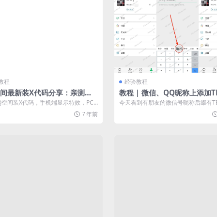
教程
经验教程
空间最新装X代码分享：亲测有
教程 | 微信、QQ昵称上添加T
数字电话号码（上标、下标均
Q空间装X代码，手机端显示特效，PC
今天看到有朋友的微信号昵称后缀有T
会显示代码。现在大部分都是移动端...
字电话号码，找了下教程，发现就是“角标
7 年前