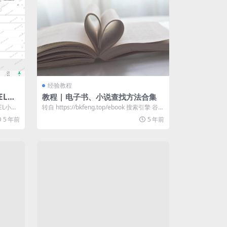
经验教程
EL小
教程 | 电子书、小说查找方法合集
可）
EL小数
转自 https://bkfeng.top/ebook 搜索引擎 谷歌
...
百度 这...
5 年前
5 年前