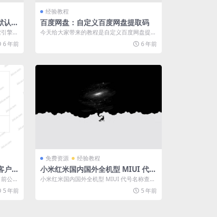
经验教程
默认搜
百度网盘：自定义百度网盘提取码
索引擎，
今天给大家带来的教程是自定义百度网盘提取
码，测试时间为2020年8月18日，随时...
6 年前
6 年前
免费资源
经验教程
客户端
小米红米国内国外全机型 MIUI 代号
名称查询
目前公测
小米红米国内国外全机型 MIUI 代号名称查
错的，
询，代号用途小米红米手机都有自己独有...
5 年前
5 年前