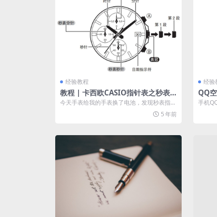
经验教程
经验
教程 | 卡西欧CASIO指针表之秒表
QQ
秒针调校归零方法
效
今天手表给我的手表换了电池，发现秒表指针
手机Q
未在归零位置，一开始以为换电池的师傅给
端还是
5 年前
弄...