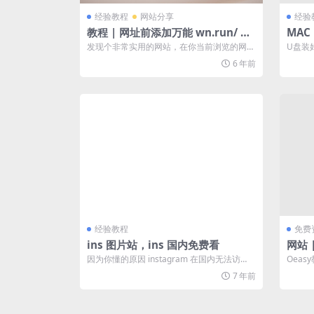
经验教程
网站分享
经验
教程 | 网址前添加万能 wn.run/ 命
MAC
令，实现意想不到的功能
Boo
发现个非常实用的网站，在你当前浏览的网站
U盘装好
盘设
的网址最前面加上wn.run/ (wn万...
方提供的 
6 年前
经验教程
免费
ins 图片站，ins 国内免费看
网站 
因为你懂的原因 instagram 在国内无法访
Oea
问，就算用特殊方法速度也不理想还...
的老百
7 年前