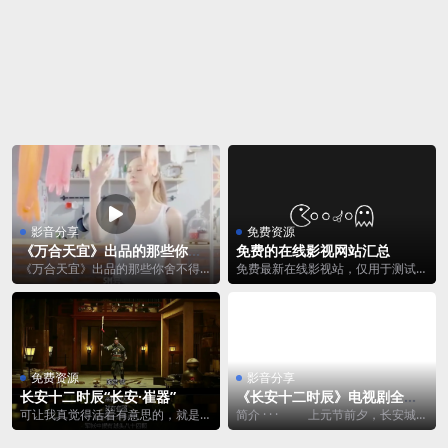
影音分享
免费资源
《万合天宜》出品的那些你舍
免费的在线影视网站汇总
不得跳过的广告合集
《万合天宜》出品的那些你舍不得跳
免费最新在线影视站，仅用于测试用
过的广告合集。广告都这样，谁还看
途。日常请使用正版视频软件，支持
电视剧啊？
正版人人有责。
免费资源
影音分享
长安十二时辰“长安·崔器”
《长安十二时辰》电视剧全集
高清
可让我真觉得活着有意思的，就是在
简介 · · · 上元节前夕，长安城混
长安城里，再普通不过的这些人。
入可疑人员，身陷囹圄的张小敬临危
大家没读过什么书...
受命...