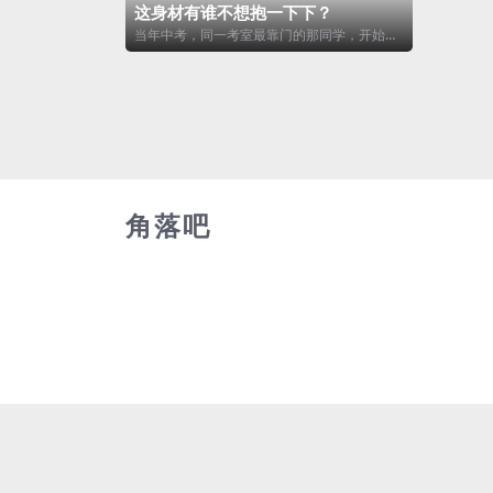
这身材有谁不想抱一下下？
当年中考，同一考室最靠门的那同学，开始考
试的时候，掏出一个骰子，掷骰子答卷。 然...
角落吧