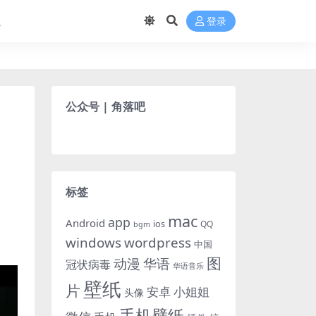
航
登录
公众号 | 角落吧
标签
mac
app
Android
ios
QQ
bgm
windows
wordpress
中国
图
动漫
华语
冠状病毒
华语音乐
壁纸
片
小姐姐
安卓
头像
手机壁纸