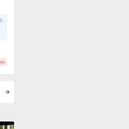
盗
(
0
)