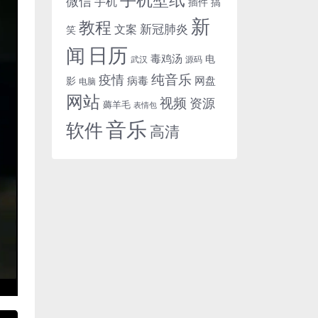
微信
手机
插件
搞
新
教程
新冠肺炎
文案
笑
日历
闻
毒鸡汤
电
武汉
源码
纯音乐
疫情
病毒
网盘
影
电脑
网站
视频
资源
薅羊毛
表情包
音乐
软件
高清